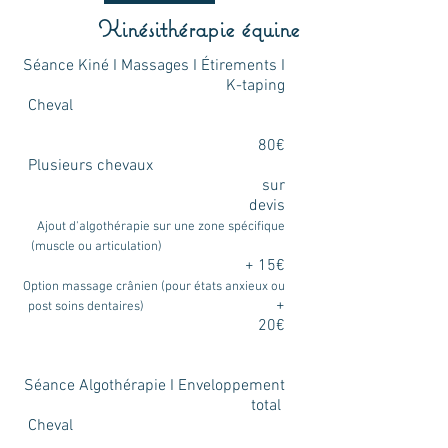
Kinésithérapie équine
Séance Kiné I Massages I Étirements I
K-taping
Cheval
80€
Plusieurs chevaux
sur
devis
Ajout d'algothérapie sur une zone spécifique
(muscle ou articulation)
+ 15€
Option massage crânien (pour états anxieux ou
+
post soins dentaires)
20€
Séance Algothérapie I Enveloppement
total
Cheval