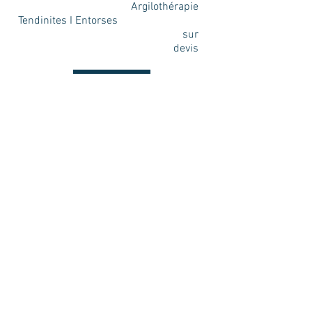
Argilothérapie
Tendinites I Entorses
sur
devis
TVA incluse : 20% I Tarifs hors frais de déplacement, hors
traitements de phytothérapie et aliments complémentaires
nutritionnels I Prise en charge possible par certaines
mutuelles santé, nous demander.
Paiements par CB, chèques ou espèces I Mise à jour :
01/2022