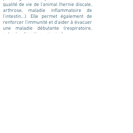
qualité de vie de l'animal (hernie discale,
arthrose, maladie inflammatoire de
l’intestin...). Elle permet également de
renforcer l'immunité et d'aider à évacuer
une maladie débutante (respiratoire,
cutanée, digestive, urinaire).
Au cabinet Vet&Sens, le Dr David Halloy
combine régulièrement
l’acupuncture avec d'autres disciplines
telles que l'ostéopathie, la physiothérapie
et/ou des traitements en
phytothérapie de manière à soulager
l'animal le plus durablement possible.
Ces différentes techniques sont
parfaitement complémentaires et
permettent de potentialiser les soins.