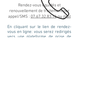
Rendez-vous équidés et
renouvellement de traitement par
appel/SMS :
07.67.32.83.16
ou
mail
En cliquant sur le lien de rendez-
vous en ligne: vous serez redirigés
vers une plateforme de prise de
rendez-vous en ligne
MONRENDEZVOUSVETO qui
transmettra directement votre
demande.
Votre rendez-vous sera confirmé
par mail immédiatement !
Suivez-nous !